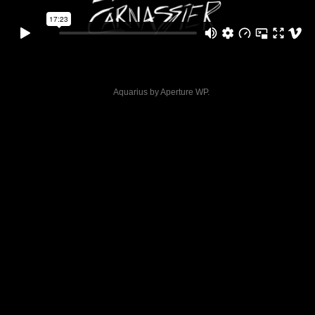
Aquarius by
Aperture WP
.